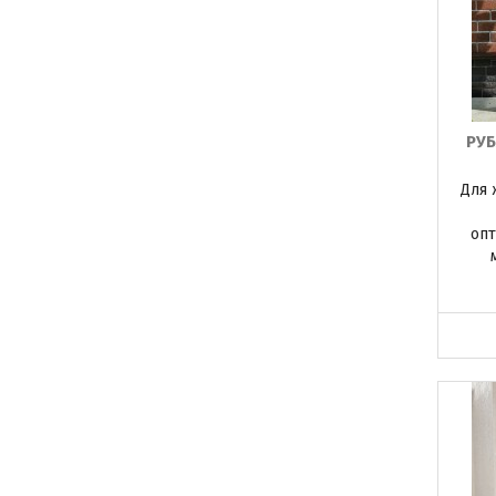
РУ
Для 
опт