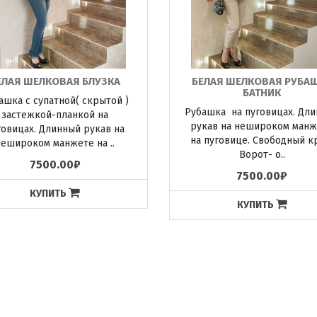
ЕЛАЯ ШЕЛКОВАЯ БЛУЗКА
БЕЛАЯ ШЕЛКОВАЯ РУБА
БАТНИК
ашка с супатной( скрытой )
Рубашка на пуговицах. Дл
застежкой-планкой на
рукав на нешироком манж
говицах. Длинный рукав на
на пуговице. Свободный к
нешироком манжете на ..
Ворот- о..
7500.00₽
7500.00₽
КУПИТЬ
КУПИТЬ