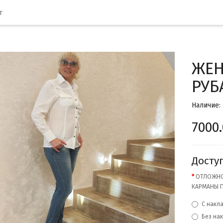
т
ЖЕН
РУБ
Наличие:
7000
Досту
ОТЛОЖНО
КАРМАНЫ 
С накл
Без на