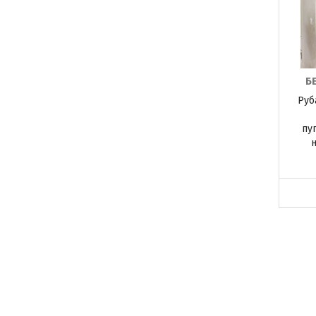
Б
Руб
пу