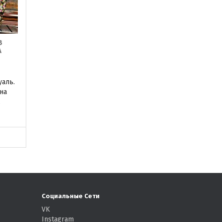
З
А
уаль.
на
.
Социальные Сети
VK
Instagram