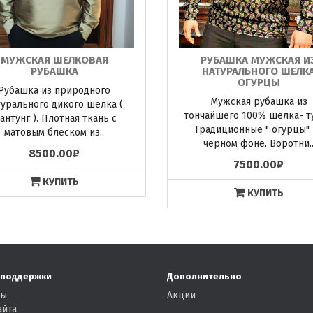
МУЖСКАЯ ШЕЛКОВАЯ
РУБАШКА МУЖСКАЯ И
РУБАШКА
НАТУРАЛЬНОГО ШЕЛК
ОГУРЦЫ
Рубашка из природного
Мужская рубашка из
турального дикого шелка (
тончайшего 100% шелка- т
антунг ). Плотная ткань с
Традиционные " огурцы" 
матовым блеском из..
черном фоне. Воротни.
8500.00₽
7500.00₽
КУПИТЬ
КУПИТЬ
 поддержки
Дополнительно
ты
Акции
айта