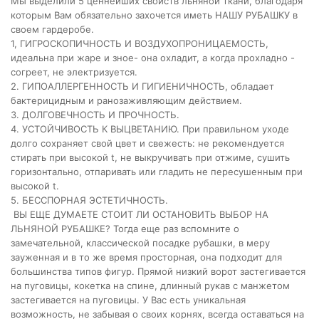
Мы выделили 5 ценнейших свойств льняной ткани, благодаря
которым Вам обязательно захочется иметь НАШУ РУБАШКУ в
своем гардеробе.
1, ГИГРОСКОПИЧНОСТЬ И ВОЗДУХОПРОНИЦАЕМОСТЬ,
идеальна при жаре и зное- она охладит, а когда прохладно -
согреет, не электризуется.
2. ГИПОАЛЛЕРГЕННОСТЬ И ГИГИЕНИЧНОСТЬ, обладает
бактерицидным и ранозаживляющим действием.
3. ДОЛГОВЕЧНОСТЬ И ПРОЧНОСТЬ.
4. УСТОЙЧИВОСТЬ К ВЫЦВЕТАНИЮ. При правильном уходе
долго сохраняет свой цвет и свежесть: не рекомендуется
стирать при высокой t, не выкручивать при отжиме, сушить
горизонтально, отпаривать или гладить не пересушенным при
высокой t.
5. БЕССПОРНАЯ ЭСТЕТИЧНОСТЬ.
ВЫ ЕЩЕ ДУМАЕТЕ СТОИТ ЛИ ОСТАНОВИТЬ ВЫБОР НА
ЛЬНЯНОЙ РУБАШКЕ? Тогда еще раз вспомните о
замечательной, классической посадке рубашки, в меру
зауженная и в то же время просторная, она подходит для
большинства типов фигур. Прямой низкий ворот застегивается
на пуговицы, кокетка на спине, длинный рукав с манжетом
застегивается на пуговицы. У Вас есть уникальная
возможность, не забывая о своих корнях, всегда оставаться на