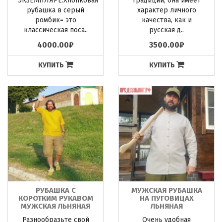
ЭКЗЕМПЛЯРЕ.Хлопковая
традиции, она имеет
рубашка в серый
характер личного
ромбик= это
качества, как и
классическая поса..
русская д..
4000.00₽
3500.00₽
КУПИТЬ
КУПИТЬ
РУБАШКА С
МУЖСКАЯ РУБАШКА
КОРОТКИМ РУКАВОМ
НА ПУГОВИЦАХ
МУЖСКАЯ ЛЬНЯНАЯ
ЛЬНЯНАЯ
Разнообразьте свой
Очень удобная